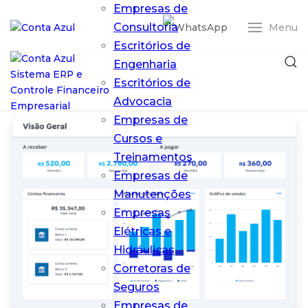
Empresas de
Consultoria
Menu
Escritórios de
Engenharia
Escritórios de
Advocacia
Empresas de
Cursos e
Treinamentos
Empresas de
Entrar
Manutenções
Empresas
ERP Conta Azul
Elétricas e
Pro
O ERP em nuvem
Hidráulicas
que simplifica
Corretoras de
sua gestão
Seguros
financeira
Empresas de