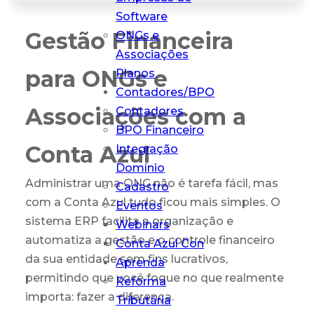
Software
Gestão Financeira
Conta Azul Mais
ONGs e
O que sua
Associações
contabilidade
para ONGs e
Planos
precisa em um
Contadores/BPO
só lugar
Associações com a
Contadores
BPO Financeiro
Conta Azul
Integração
Domínio
Administrar uma ONG não é tarefa fácil, mas
Cadastro
com a Conta Azul tudo ficou mais simples. O
Eventos
sistema ERP facilita a organização e
Webinars
automatiza a gestão e o controle financeiro
Conta Azul Con
da sua entidade sem fins lucrativos,
Aprenda
permitindo que você foque no que realmente
Reforma
importa: fazer a diferença.
Tributária