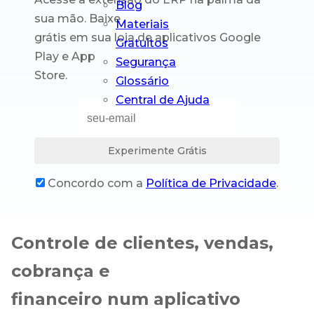
Blog
sua mão. Baixe
Materiais
grátis em sua loja de aplicativos Google
Gratuitos
Play e App
Segurança
Store.
Glossário
Central de Ajuda
Experimente Grátis
Concordo com a
Política de Privacidade
.
Controle de clientes, vendas,
cobrança e
financeiro num aplicativo