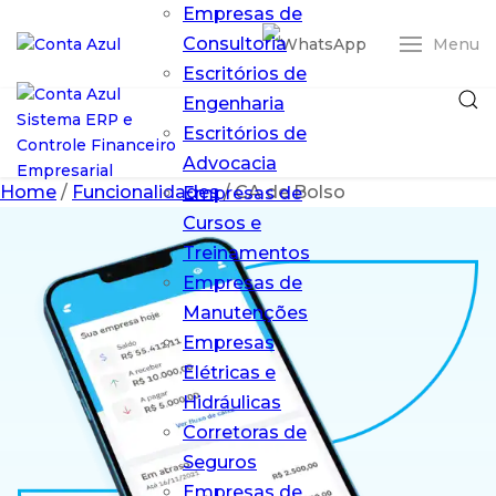
Empresas de
Consultoria
Menu
Escritórios de
Engenharia
Escritórios de
Advocacia
Home
/
Funcionalidades
/
CA de Bolso
Empresas de
Cursos e
Treinamentos
Empresas de
Entrar
Manutenções
Empresas
ERP Conta Azul
Elétricas e
Pro
O ERP em nuvem
Hidráulicas
que simplifica
Corretoras de
sua gestão
Seguros
financeira
Empresas de