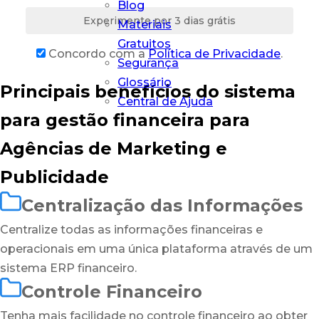
Blog
Experimente por 3 dias grátis
Materiais
Gratuitos
Concordo com a
Política de Privacidade
.
Segurança
Glossário
Principais benefícios do sistema
Central de Ajuda
para gestão financeira para
Agências de Marketing e
Publicidade
Centralização das Informações
Centralize todas as informações financeiras e
operacionais em uma única plataforma através de um
sistema ERP financeiro.
Controle Financeiro
Tenha mais facilidade no controle financeiro ao obter