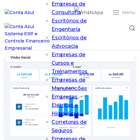
Empresas de
Consultoria
Menu
Escritórios de
Engenharia
Escritórios de
Advocacia
Empresas de
Cursos e
Treinamentos
Empresas de
Entrar
Manutenções
Empresas
ERP Conta Azul
Elétricas e
Pro
O ERP em nuvem
Hidráulicas
que simplifica
Corretoras de
sua gestão
Seguros
financeira
Empresas de