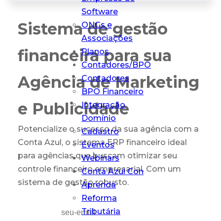
Software
Sistema de gestão
Conta Azul Mais
ONGs e
O que sua
Associações
contabilidade
financeira para sua
Planos
precisa em um
Contadores/BPO
só lugar
Agência de Marketing
Contadores
BPO Financeiro
e Publicidade
Integração
Domínio
Potencialize o sucesso da sua agência com a
Cadastro
Conta Azul, o sistema ERP financeiro ideal
Eventos
para agências que buscam otimizar seu
Webinars
controle financeiro empresarial. Com um
Conta Azul Con
sistema de gestão robusto.
Aprenda
Reforma
Tributária