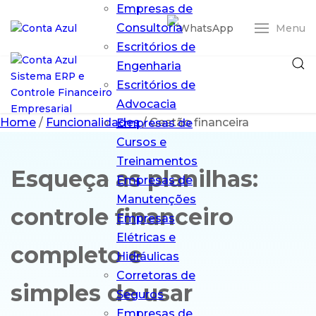
Empresas de
Consultoria
Menu
Escritórios de
Engenharia
Escritórios de
Advocacia
Home
/
Funcionalidades
/
Gestão financeira
Empresas de
Cursos e
Treinamentos
Esqueça as planilhas:
Empresas de
Entrar
Manutenções
controle financeiro
Empresas
ERP Conta Azul
Elétricas e
Pro
completo e
O ERP em nuvem
Hidráulicas
que simplifica
Corretoras de
simples de usar
sua gestão
Seguros
financeira
Empresas de