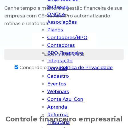
Software
Ganhe tempo e melhore a gestão financeira de sua
Conta Azul Mais
ONGs e
empresa com Conta Azul Pro automatizando
O que sua
Associações
rotinas e relatórios.
contabilidade
Planos
precisa em um
Contadores/BPO
só lugar
Contadores
BPO Financeiro
Experimente Grátis
Integração
Concordo com a
Política de Privacidade
.
Domínio
Cadastro
Eventos
Webinars
Conta Azul Con
Aprenda
Reforma
Controle financeiro empresarial
Tributária